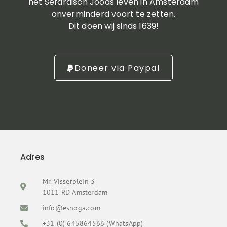
het Sefardisch Joods leven in Amsterdam
onverminderd voort te zetten.
Dit doen wij sinds 1639!
Doneer via Paypal
Adres
Mr. Visserplein 3
1011 RD Amsterdam
info@esnoga.com
+31 (0) 645864566 (WhatsApp)