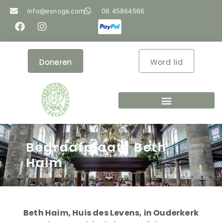
info@esnoga.com
06 45864566
Doneren
Word lid
Begraafplaats Beth
Haim
Beth Haim, Huis des Levens, in Ouderkerk