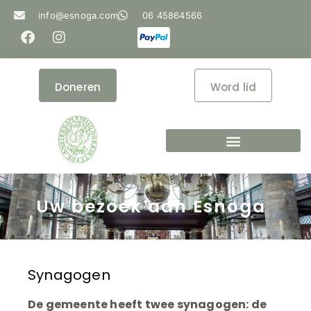
info@esnoga.com
06 45864566
Doneren
Word lid
Uw bezoek aan Esnoga
Synagogen
De gemeente heeft twee synagogen: de