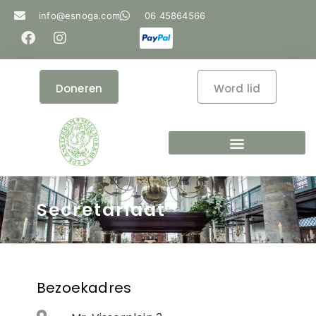
info@esnoga.com
06 45864566
Doneren
Word lid
Secretariaat
Bezoekadres