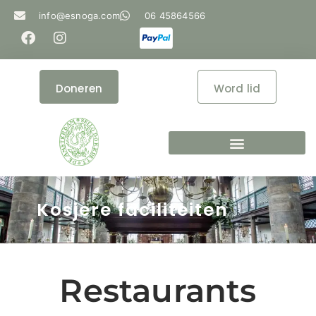
info@esnoga.com
06 45864566
Doneren
Word lid
Kosjere faciliteiten
Restaurants