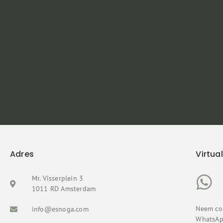
Adres
Virtua
Mr. Visserplein 3
1011 RD Amsterdam
Neem con
info@esnoga.com
WhatsAp