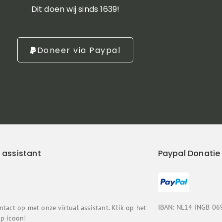
Dit doen wij sinds 1639!
Doneer via Paypal
l assistant
Paypal Donatie
IBAN: NL14 INGB 06
tact op met onze virtual assistant. Klik op het
p icoon!