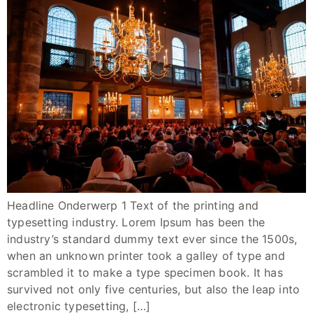
Headline Onderwerp 1 Text of the printing and
typesetting industry. Lorem Ipsum has been the
industry’s standard dummy text ever since the 1500s,
when an unknown printer took a galley of type and
scrambled it to make a type specimen book. It has
survived not only five centuries, but also the leap into
electronic typesetting, […]