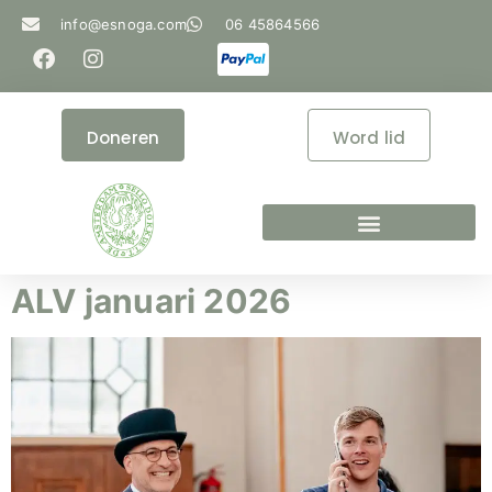
info@esnoga.com
06 45864566
Doneren
Word lid
ALV januari 2026