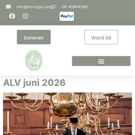
info@esnoga.com
06 45864566
Doneren
Word lid
ALV juni 2026